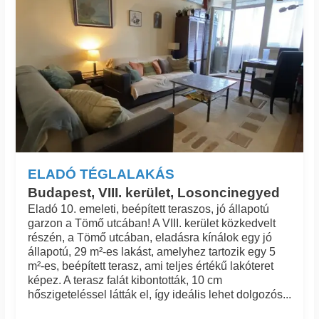
ELADÓ TÉGLALAKÁS
Budapest, VIII. kerület, Losoncinegyed
Eladó 10. emeleti, beépített teraszos, jó állapotú
garzon a Tömő utcában! A VIII. kerület közkedvelt
részén, a Tömő utcában, eladásra kínálok egy jó
állapotú, 29 m²-es lakást, amelyhez tartozik egy 5
m²-es, beépített terasz, ami teljes értékű lakóteret
képez. A terasz falát kibontották, 10 cm
hőszigeteléssel látták el, így ideális lehet dolgozós...