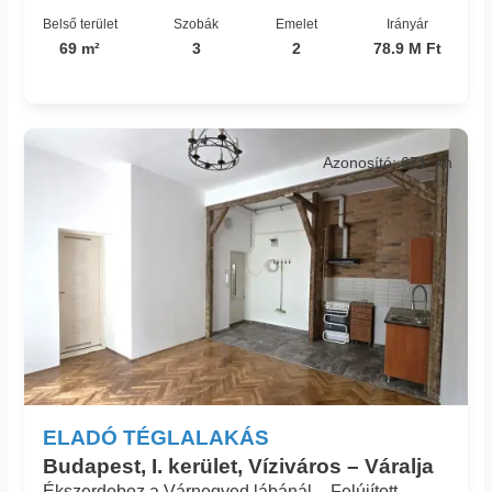
Belső terület
Szobák
Emelet
Irányár
69 m²
3
2
78.9 M Ft
Azonosító: 671_kh
ELADÓ TÉGLALAKÁS
Budapest, I. kerület, Víziváros – Váralja
Ékszerdoboz a Várnegyed lábánál – Felújított