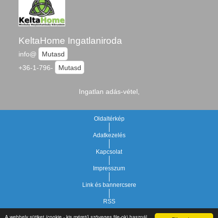
KeltaHome Ingatlaniroda
info@
Mutasd
+36-1-796-
Mutasd
Ingatlan adás-vétel,
Oldaltérkép
Adatkezelés
Kapcsolat
Impresszum
Link és bannercsere
RSS
A webhely sütiket (cookie - kis méretű szöveges file-ok) használ