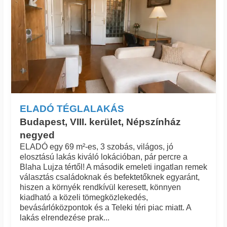
ELADÓ TÉGLALAKÁS
Budapest, VIII. kerület, Népszínház
negyed
ELADÓ egy 69 m²-es, 3 szobás, világos, jó
elosztású lakás kiváló lokációban, pár percre a
Blaha Lujza tértől! A második emeleti ingatlan remek
választás családoknak és befektetőknek egyaránt,
hiszen a környék rendkívül keresett, könnyen
kiadható a közeli tömegközlekedés,
bevásárlóközpontok és a Teleki téri piac miatt. A
lakás elrendezése prak...