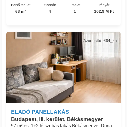
Belső terület
Szobák
Emelet
Irányár
63 m²
4
1
102.9 M Ft
Azonosító: 664_kh
ELADÓ PANELLAKÁS
Budapest, III. kerület, Békásmegyer
57 m²-es, 1+2 félszobás lakás Békásmegyer Duna