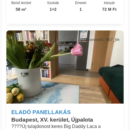
Belső terület
Szobák
Emelet
Irányár
58 m²
1+2
1
72 M Ft
Azonosító: 667_kh
ELADÓ PANELLAKÁS
Budapest, XV. kerület, Újpalota
????Új tulajdonost keres Big Daddy Laca a