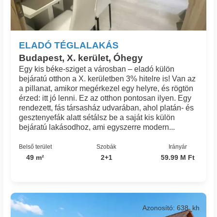
ELADÓ TÉGLALAKÁS
Budapest, X. kerület, Óhegy
Egy kis béke-sziget a városban – eladó külön
bejáratú otthon a X. kerületben 3% hitelre is! Van az
a pillanat, amikor megérkezel egy helyre, és rögtön
érzed: itt jó lenni. Ez az otthon pontosan ilyen. Egy
rendezett, fás társasház udvarában, ahol platán- és
gesztenyefák alatt sétálsz be a saját kis külön
bejáratú lakásodhoz, ami egyszerre modern...
Belső terület
Szobák
Irányár
49 m²
2+1
59.99 M Ft
Azonosító: 638_kh