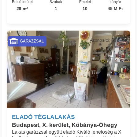
Belső terület
Szobák
Emelet
Irányár
29 m²
1
10
45 M Ft
Azonosító: 651_kh
GARÁZZSAL
ELADÓ TÉGLALAKÁS
Budapest, X. kerület, Kőbánya-Óhegy
Lakás garázzsal együtt eladó Kiváló lehetőség a X.