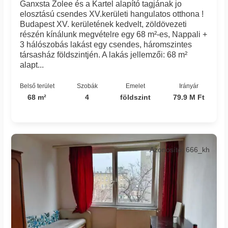
Ganxsta Zolee és a Kartel alapító tagjának jo
elosztású csendes XV.kerületi hangulatos otthona !
Budapest XV. kerületének kedvelt, zöldövezeti
részén kínálunk megvételre egy 68 m²-es, Nappali +
3 hálószobás lakást egy csendes, háromszintes
társasház földszintjén. A lakás jellemzői: 68 m²
alapt...
Belső terület
Szobák
Emelet
Irányár
68 m²
4
földszint
79.9 M Ft
Azonosító: 666_kh