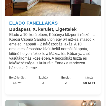
ELADÓ PANELLAKÁS
Budapest, X. kerület, Ligettelek
Eladó a 10. kerületben, Kőbánya központi részén, a
Kőrösi Csoma Sándor úton egy 64 m2-es, második
emeleti, nappali + 2 hálószobás lakás! A 10
emeletes társasház kívül-belül normál állapotú,
kitűnő helyen fekszik, a Mázsa tér, Kőbánya alsó
vasútállomás közelében. A lépcsőház tiszta és
lakóközössége is kulturált. Ennek a rendezett
háznak a 2. eme...
Belső terület
Szobák
Emelet
Irányár
64 m²
3
2
69 M Ft