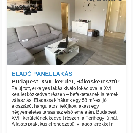
ELADÓ PANELLAKÁS
Budapest, XVII. kerület, Rákoskeresztúr
Felújított, erkélyes lakás kiváló lokációval a XVII.
kerület közkedvelt részén – befektetésnek is remek
választás! Eladásra kínálunk egy 58 m²-es, jó
elosztású, hangulatos, felújított lakást egy
négyemeletes társasház első emeletén, Budapest
XVII. kerületének kedvelt részén, a Ferihegyi útnál.
A lakás praktikus elrendezésű, világos terekkel r...