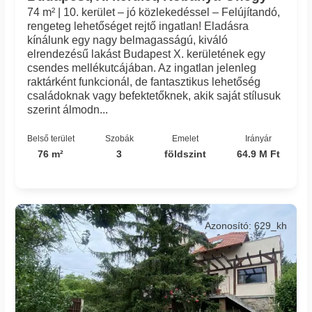
74 m² | 10. kerület – jó közlekedéssel – Felújítandó,
rengeteg lehetőséget rejtő ingatlan! Eladásra
kínálunk egy nagy belmagasságú, kiváló
elrendezésű lakást Budapest X. kerületének egy
csendes mellékutcájában. Az ingatlan jelenleg
raktárként funkcionál, de fantasztikus lehetőség
családoknak vagy befektetőknek, akik saját stílusuk
szerint álmodn...
Belső terület
Szobák
Emelet
Irányár
76 m²
3
földszint
64.9 M Ft
Azonosító: 629_kh