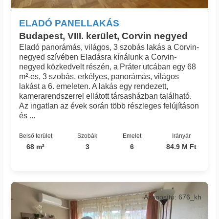
ELADÓ PANELLAKÁS
Budapest, VIII. kerület, Corvin negyed
Eladó panorámás, világos, 3 szobás lakás a Corvin-
negyed szívében Eladásra kínálunk a Corvin-
negyed közkedvelt részén, a Práter utcában egy 68
m²-es, 3 szobás, erkélyes, panorámás, világos
lakást a 6. emeleten. A lakás egy rendezett,
kamerarendszerrel ellátott társasházban található.
Az ingatlan az évek során több részleges felújításon
és ...
Belső terület
Szobák
Emelet
Irányár
68 m²
3
6
84.9 M Ft
Azonosító: 676_kh