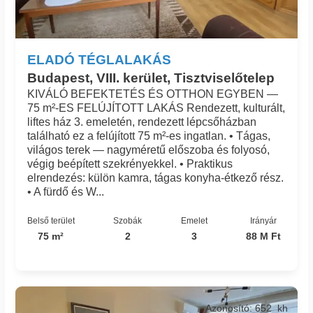
ELADÓ TÉGLALAKÁS
Budapest, VIII. kerület, Tisztviselőtelep
KIVÁLÓ BEFEKTETÉS ÉS OTTHON EGYBEN —
75 m²-ES FELÚJÍTOTT LAKÁS Rendezett, kulturált,
liftes ház 3. emeletén, rendezett lépcsőházban
található ez a felújított 75 m²-es ingatlan. • Tágas,
világos terek — nagyméretű előszoba és folyosó,
végig beépített szekrényekkel. • Praktikus
elrendezés: külön kamra, tágas konyha-étkező rész.
• A fürdő és W...
Belső terület
Szobák
Emelet
Irányár
75 m²
2
3
88 M Ft
Azonosító: 652_kh