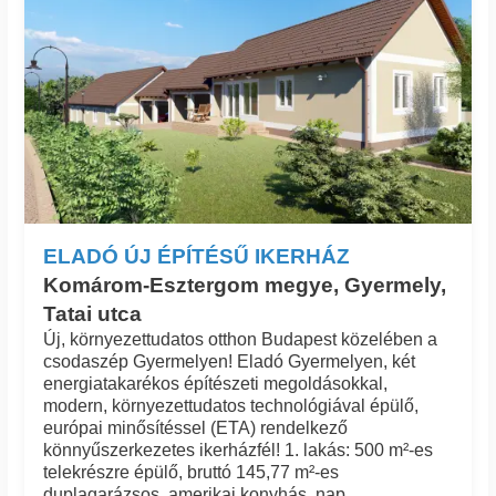
ELADÓ ÚJ ÉPÍTÉSŰ IKERHÁZ
Komárom-Esztergom megye, Gyermely,
Tatai utca
Új, környezettudatos otthon Budapest közelében a
csodaszép Gyermelyen! Eladó Gyermelyen, két
energiatakarékos építészeti megoldásokkal,
modern, környezettudatos technológiával épülő,
európai minősítéssel (ETA) rendelkező
könnyűszerkezetes ikerházfél! 1. lakás: 500 m²-es
telekrészre épülő, bruttó 145,77 m²-es
duplagarázsos, amerikai konyhás, nap...