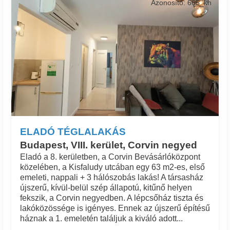
Azonosító: 665_kh
ELADÓ TÉGLALAKÁS
Budapest, VIII. kerület, Corvin negyed
Eladó a 8. kerületben, a Corvin Bevásárlóközpont
közelében, a Kisfaludy utcában egy 63 m2-es, első
emeleti, nappali + 3 hálószobás lakás! A társasház
újszerű, kívül-belül szép állapotú, kitűnő helyen
fekszik, a Corvin negyedben. A lépcsőház tiszta és
lakóközössége is igényes. Ennek az újszerű építésű
háznak a 1. emeletén találjuk a kiváló adott...