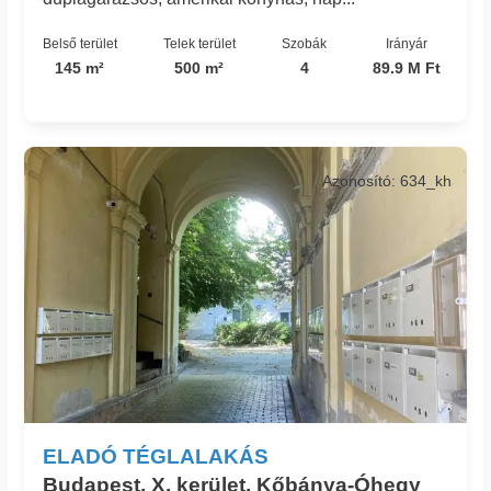
Belső terület
Telek terület
Szobák
Irányár
145 m²
500 m²
4
89.9 M Ft
Azonosító: 634_kh
ELADÓ TÉGLALAKÁS
Budapest, X. kerület, Kőbánya-Óhegy