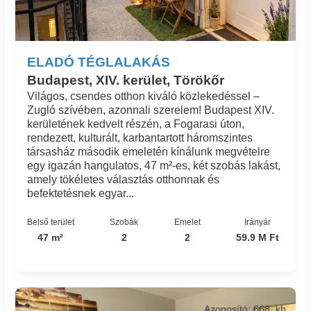
ELADÓ TÉGLALAKÁS
Budapest, XIV. kerület, Törökőr
Világos, csendes otthon kiváló közlekedéssel –
Zugló szívében, azonnali szerelem! Budapest XIV.
kerületének kedvelt részén, a Fogarasi úton,
rendezett, kulturált, karbantartott háromszintes
társasház második emeletén kínálunk megvételre
egy igazán hangulatos, 47 m²-es, két szobás lakást,
amely tökéletes választás otthonnak és
befektetésnek egyar...
Belső terület
Szobák
Emelet
Irányár
47 m²
2
2
59.9 M Ft
Azonosító: 668_kh