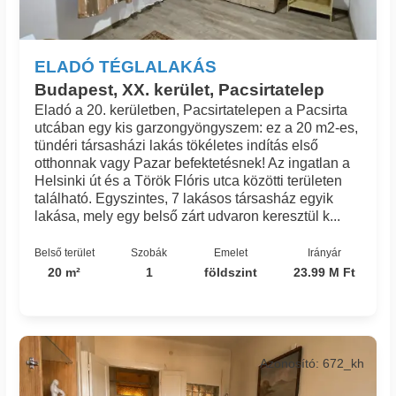
ELADÓ TÉGLALAKÁS
Budapest, XX. kerület, Pacsirtatelep
Eladó a 20. kerületben, Pacsirtatelepen a Pacsirta
utcában egy kis garzongyöngyszem: ez a 20 m2-es,
tündéri társasházi lakás tökéletes indítás első
otthonnak vagy Pazar befektetésnek! Az ingatlan a
Helsinki út és a Török Flóris utca közötti területen
található. Egyszintes, 7 lakásos társasház egyik
lakása, mely egy belső zárt udvaron keresztül k...
Belső terület
Szobák
Emelet
Irányár
20 m²
1
földszint
23.99 M Ft
Azonosító: 672_kh