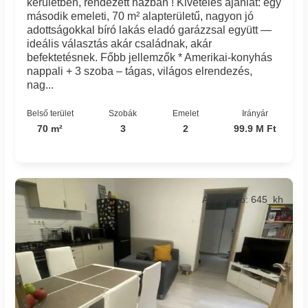
kerületben, rendezett házban ! Kivételes ajánlat: egy
második emeleti, 70 m² alapterületű, nagyon jó
adottságokkal bíró lakás eladó garázzsal együtt —
ideális választás akár családnak, akár
befektetésnek. Főbb jellemzők * Amerikai-konyhás
nappali + 3 szoba – tágas, világos elrendezés,
nag...
Belső terület
Szobák
Emelet
Irányár
70 m²
3
2
99.9 M Ft
Azonosító: 645_kh