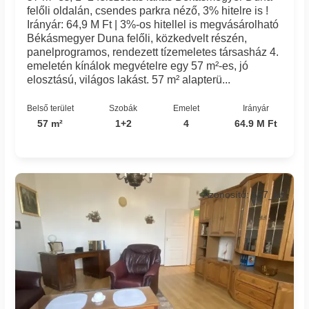
felőli oldalán, csendes parkra néző, 3% hitelre is !
Irányár: 64,9 M Ft | 3%-os hitellel is megvásárolható
Békásmegyer Duna felőli, közkedvelt részén,
panelprogramos, rendezett tízemeletes társasház 4.
emeletén kínálok megvételre egy 57 m²-es, jó
elosztású, világos lakást. 57 m² alapterü...
Belső terület
Szobák
Emelet
Irányár
57 m²
1+2
4
64.9 M Ft
Azonosító: 657_kh