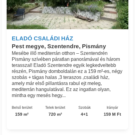
ELADÓ CSALÁDI HÁZ
Pest megye, Szentendre, Pismány
Mesébe illő mediterrán otthon – Szentendrén
Pismàny szívében páratlan panorámával és három
terasszal! Eladó Szentendre egyik legkedveltebb
részén, Pismány domboldalán ez a 159 m²-es, négy
szobás + tágas halas ,3 teraszos ,családi ház,
amely már első pillantásra rabul ejt meleg,
mediterrán hangulatával. Ez az ingatlan olyan,
mintha egy mesés hegy...
Belső terület
Telek terület
Szobák
Irányár
159 m²
720 m²
4+1
159 M Ft