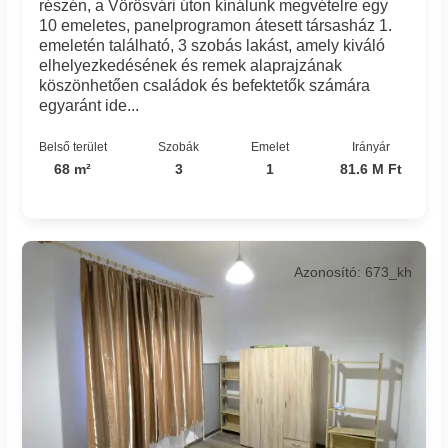
részén, a Vörösvári úton kínálunk megvételre egy
10 emeletes, panelprogramon átesett társasház 1.
emeletén található, 3 szobás lakást, amely kiváló
elhelyezkedésének és remek alaprajzának
köszönhetően családok és befektetők számára
egyaránt ide...
Belső terület
Szobák
Emelet
Irányár
68 m²
3
1
81.6 M Ft
Azonosító: 673_kh