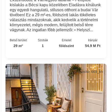
kislakás a Bécsi kapu közelében Eladásra kínálunk
egy egyedi hangulatú, stílusos otthont a budai Vár
tövében! Ez a 29 m²-es, földszinti lakás tökéletes
választás mindazoknak, akik kedvelik a történelmi
környezetet, mégis modern, felújított belső térre
vágynak. Az ingatlan főbb jellemzői: • Helyszí...
Belső terület
Szobák
Emelet
Irányár
29 m²
1
földszint
54.9 M Ft
Azonosító: 669_kh