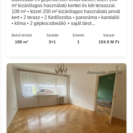
m² kizárólagos használatú kerttel és két terasszal.
108 m² • közel 200 m² kizárólagos használatú privát
kert • 2 terasz • 2 fürdőszoba • panoráma • kandalló
• klíma • 2 gépkocsibeálló + saját tárol...
Belső terület
Szobák
Emelet
Irányár
108 m²
3+1
1
154.9 M Ft
Azonosító: 677_kh