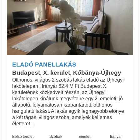
ELADÓ PANELLAKÁS
Budapest, X. kerület, Kőbánya-Újhegy
Otthonos, világos 2 szobás lakás eladó az Újhegyi
lakótelepen ! Irányár 62,4 M Ft Budapest X.
kerületének közkedvelt részén, az Újhegyi
lakótelepen kínálunk megvételre egy 2. emeleti, jó
állapotú, folyamatosan karbantartott, otthonos
hangulatú lakást. A lakás egyik legnagyobb előnye
a két tágas, világos szoba, amelyek kellemes
életteret...
Belső terület
Szobák
Emelet
Irányár