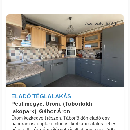
Azonosító: 678_kh
ELADÓ TÉGLALAKÁS
Pest megye, Üröm, (Táborföldi
lakópark), Gábor Áron
Üröm közkedvelt részén, Táborföldön eladó egy
panorámás, duplakomfortos, kertkapcsolatos, teljes
bútorzattal és gépesítéssel kínált otthon, közel 200