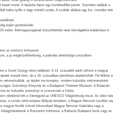
ált képet mutat. A lakásba lépve egy közlekedőbe jutunk. Szemben találjuk a
edőből balra nyílik a nagy méretű szoba. A szobák ablakai egy kis, csendes bel
ariálható.
edig bojler gondoskodik.
,33 méter. Belmagasságának köszönhetően akár fekvőgaléria kialakítása is
s az exkluzív környezet
zet, a jó megközelíthetőség, a parkolás lehetősége a közelben
 a Szent György téren található. A 13. századtól adott otthont a magyar
 épület maradt fenn, de a 19. században jelentősen átalakították Ybl Miklós é
m rekonstruálták, az épület ma komplex, modern kulturális intézményként
 Országos Széchényi Könyvtár és a Budapesti Történeti Múzeum. A Budavári
ómiai és kulturális eseményt is szerveznek a Várba.
 nem véletlenül lett a Várnegyed az UNESCO Világörökség része. Az ódon fal
ástya, a színes tetőcserepes Mátyás-templom, a Magyar Nemzeti Levéltár va
ves magyar festők műveit felvonultató Magyar Nemzeti Galériába vagy a
 kihagyhatatlanok a Ruszwurm krémesei, a Baltazár Budapest borai vagy az