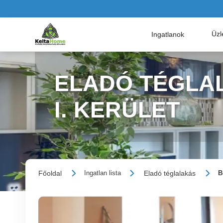
Üzl
Ingatlanok
ELADÓ TÉGLAL
I. KERÜLET
Főoldal
Eladó téglalakás
Ingatlan lista
B