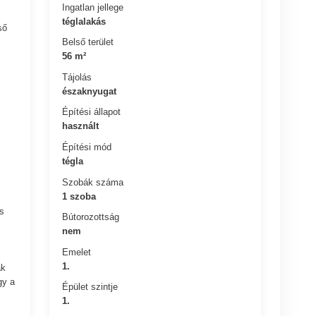
Ingatlan jellege
téglalakás
ső
Belső terület
56 m²
Tájolás
északnyugat
Építési állapot
használt
Építési mód
tégla
Szobák száma
1 szoba
s
Bútorozottság
nem
Emelet
1.
ak
gy a
Épület szintje
1.