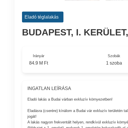
Eladó téglalakás
BUDAPEST, I. KERÜLET
Irányár
Szobák
84.9 M Ft
1 szoba
INGATLAN LEÍRÁSA
Eladó lakás a Budai várban exkluzív környezetben!
Eladásra (cserére) kínálom a Budai vár exkluzív területén ta
jogát!
A lakás nagyon frekventált helyen, rendkívül exkluzív környé
(földszint + 1. emelet), melynek 1. emeletén helyezkedik el