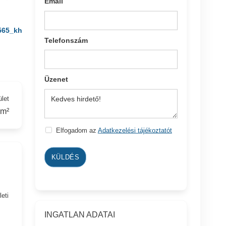
Email
565_kh
Telefonszám
Üzenet
ület
 m²
Elfogadom az
Adatkezelési tájékoztatót
KÜLDÉS
eti
INGATLAN ADATAI