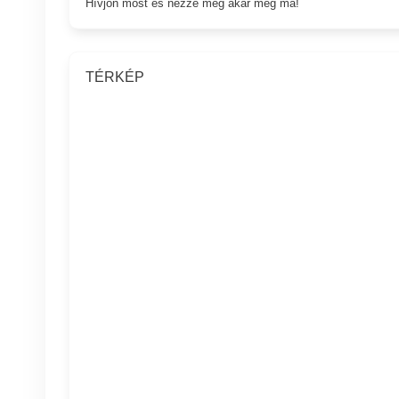
Hívjon most és nézze meg akár még ma!
TÉRKÉP