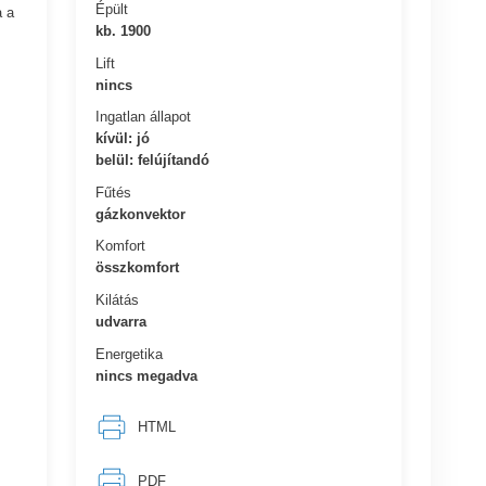
Épült
a a
kb. 1900
Lift
nincs
Ingatlan állapot
kívül: jó
belül: felújítandó
Fűtés
gázkonvektor
Komfort
összkomfort
Kilátás
udvarra
Energetika
nincs megadva
HTML
PDF