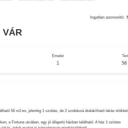
Ingatlan azonosító:
, VÁR
Emelet
Ter
1
56
lálható 56 m2-es, jelenleg 1 szobás, de 2 szobássá átalakítható lakás örökbérl
ken, a Fortuna utcában, egy jó állapotú házban található. A ház 1 szintes
 a lakás, tehát gyalog is kényelmesen megközelíthető.