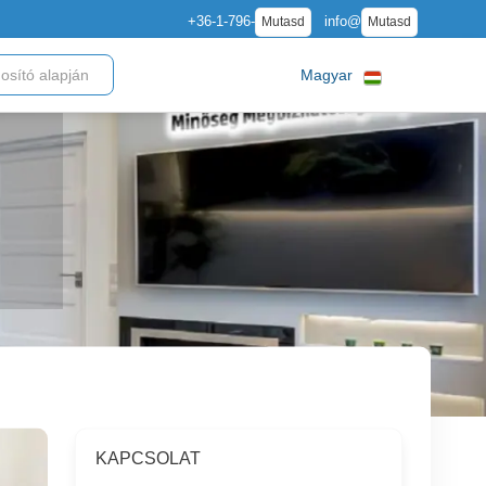
+36-1-796-
info@
Mutasd
Mutasd
Magyar
KAPCSOLAT