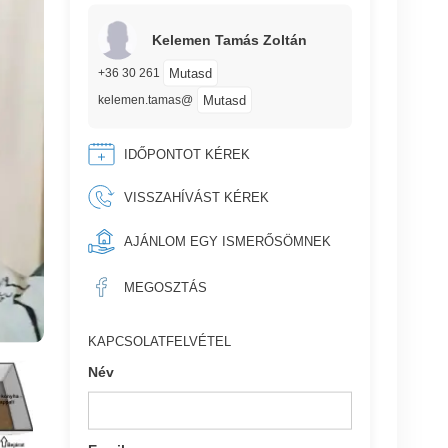
Kelemen Tamás Zoltán
Mutasd
+36 30 261
Mutasd
kelemen.tamas@
IDŐPONTOT KÉREK
VISSZAHÍVÁST KÉREK
AJÁNLOM EGY ISMERŐSÖMNEK
MEGOSZTÁS
KAPCSOLATFELVÉTEL
Név