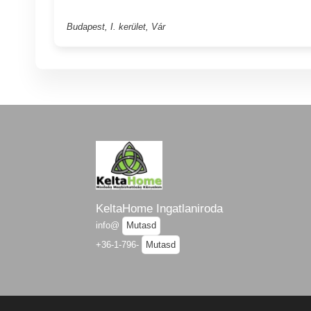
Budapest, I. kerület, Vár
KeltaHome Ingatlaniroda
info@
Mutasd
+36-1-796-
Mutasd