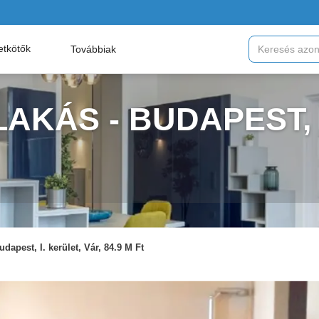
etkötők
Továbbiak
AKÁS - BUDAPEST,
udapest, I. kerület, Vár, 84.9 M Ft