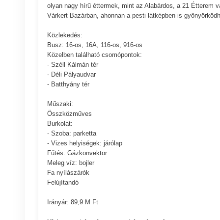
olyan nagy hírű éttermek, mint az Alabárdos, a 21 Étterem va
Várkert Bazárban, ahonnan a pesti látképben is gyönyörköd
Közlekedés:
Busz: 16-os, 16A, 116-os, 916-os
Közelben található csomópontok:
- Széll Kálmán tér
- Déli Pályaudvar
- Batthyány tér
Műszaki:
Összközműves
Burkolat:
- Szoba: parketta
- Vizes helyiségek: járólap
Fűtés: Gázkonvektor
Meleg víz: bojler
Fa nyílászárók
Felújítandó
Irányár: 89,9 M Ft