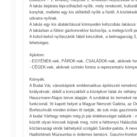
A lakás bejárata lépcsőházból nyílik, mely rendezett, kultur
konyhát, mellette egy kis előtérből nyílik a fürdő. A közlek
udvarra nyílnak.
A lakás egy kis átalakítással könnyedén kétszobás lakássá v
A lakásban a fűtést gázkonvektor biztosítja, a melegvízről p
A külső-belső nyílászárók fából készültek, a belmagasság 3
lehetséges.
Ajánlom:
- EGYÉNEK-nek, PÁROK-nak, CSALÁDOK-nak, akiknek fonto
- CÉGEK-nek, akiknek szintén fontos a reprezentatív környe
Környék:
A Budai Vár, városképünk emblematikus építészeti remekműve
királyoknak; ebből a korszakból a középkori falak és néhány
Hauszmann Alajos tervei alapján. A szobákat és termeket ne
funkcionál. Itt kapott helyet a Magyar Nemzeti Galéria, az
Borfesztivált minden évben itt tartják, de sok más gasztron
A budai Várhegy tetején még jó pár érdekességet találunk -
között olyan kincsek bújnak meg, mint a héttornyú Halászb
köztársasági elnök lakhelyéül szolgáló Sándor-palota. A ne
Hadtörténeti Múzeumba is érdemes benézni. Gasztro-fronton