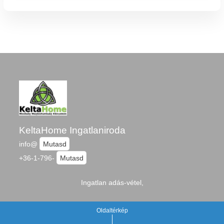
KeltaHome Ingatlaniroda
info@
Mutasd
+36-1-796-
Mutasd
Ingatlan adás-vétel,
Oldaltérkép