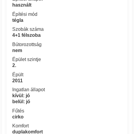
használt
Építési mód
tégla
Szobák száma
4+1 félszoba
Bútorozottság
nem
Épület szintje
2.
Épült
2011
Ingatlan állapot
kívül: jó
belül: jó
Fűtés
cirko
Komfort
duplakomfort