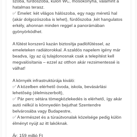
szoba, fürdőszoba, külön WC, mosókonyha, valamint a
hatalmas terasz.
✅ Emelet: két világos hálószoba, egy nagy méretű hal
(akár dolgozószoba is lehet), fürdőszoba ,két hangulatos
erkély, ahonnan minden reggel a panorámában
gyönyörködhet.
A fűtést korszerű kazán biztosítja padlófűtéssel, az
emeleteken radiátorokkal. A szaldós napelem igény már
beadva, így az új tulajdonosnak csak a telepítést kell
megvalósítania – ezzel az otthon akár rezsimentessé is
válhat!
A környék infrastruktúrája kiváló:
✅ A közelben elérhető óvoda, iskola, bevásárlási
lehetőség (élelmiszerbolt),
✅ Pár perc sétára tömegközlekedés is elérhető, így akár
autó nélkül is könnyedén bejuthat Szentendre
belvárosába vagy Budapestre,
✅ A természet és a túraútvonalak közelsége pedig külön
élményt nyújt az itt lakóknak.
Ár: 159 millió Ft