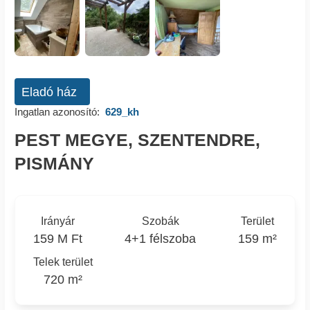
Eladó ház
Ingatlan azonosító:
629_kh
PEST MEGYE, SZENTENDRE,
PISMÁNY
Irányár
Szobák
Terület
159 M Ft
4+1 félszoba
159 m²
Telek terület
720 m²