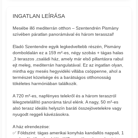
INGATLAN LEÍRÁSA
Mesébe illő mediterrán otthon – Szentendrén Pismàny
szívében páratlan panorámával és három terasszal!
Eladó Szentendre egyik legkedveltebb részén, Pismány
domboldalán ez a 159 m²-es, négy szobás + tágas halas
,3 teraszos ,családi ház, amely már első pillantásra rabul
ejt meleg, mediterrán hangulatával. Ez az ingatlan olyan,
mintha egy mesés hegyvidéki villába csöppenne, ahol a
természet közelsége és a barátságos otthonosság
tökéletes harmóniában találkozik.
A 720 m²-es, napfényes telekről és a három teraszról
lélegzetelállító panoráma tárul elénk. A nagy, 50 m²-es
alsó terasz ideális helyszín baráti összejövetelekre vagy
nyugodt reggeli kávézásokra.
A ház elrendezése:
✅ Földszint: tágas amerikai konyhás kandallós nappali, 1