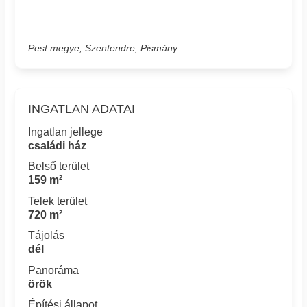
Pest megye, Szentendre, Pismány
INGATLAN ADATAI
Ingatlan jellege
családi ház
Belső terület
159 m²
Telek terület
720 m²
Tájolás
dél
Panoráma
örök
Építési állapot