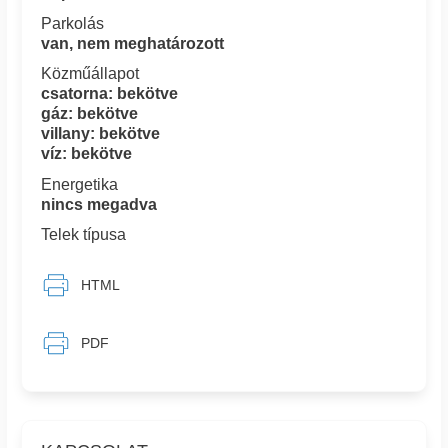
Parkolás
van, nem meghatározott
Közműállapot
csatorna: bekötve
gáz: bekötve
villany: bekötve
víz: bekötve
Energetika
nincs megadva
Telek típusa
HTML
PDF