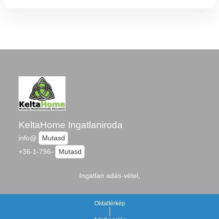
KeltaHome Ingatlaniroda
info@
Mutasd
+36-1-796-
Mutasd
Ingatlan adás-vétel,
Oldaltérkép