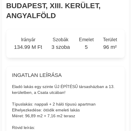
BUDAPEST, XIII. KERÜLET,
ANGYALFÖLD
Irányár
Szobák
Emelet
Terület
134.99 M Ft
3 szoba
5
96 m²
INGATLAN LEÍRÁSA
Eladó lakás egy szinte ÚJ ÉPÍTÉSŰ társasházban a 13.
kerületben, a Csata utcában!
Típuslakás: nappali + 2 háló típusú apartman
Elhelyezkedése: ötödik emeleti lakás
Méret: 96,89 m2 + 7,16 m2 terasz
Rövid leírás: