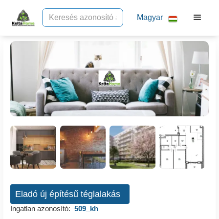
Magyar
Eladó új építésű téglalakás
Ingatlan azonosító:
509_kh