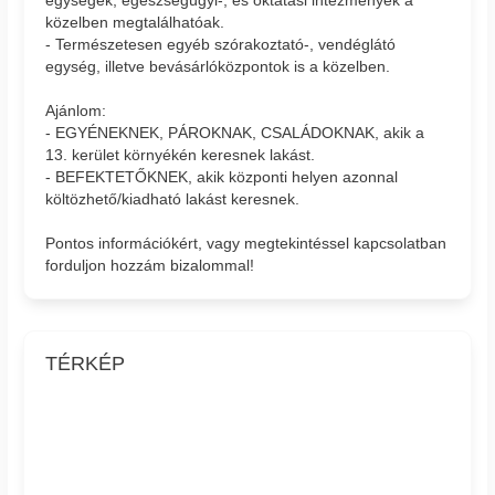
egységek, egészségügyi-, és oktatási intézmények a
közelben megtalálhatóak.
- Természetesen egyéb szórakoztató-, vendéglátó
egység, illetve bevásárlóközpontok is a közelben.
Ajánlom:
- EGYÉNEKNEK, PÁROKNAK, CSALÁDOKNAK, akik a
13. kerület környékén keresnek lakást.
- BEFEKTETŐKNEK, akik központi helyen azonnal
költözhető/kiadható lakást keresnek.
Pontos információkért, vagy megtekintéssel kapcsolatban
forduljon hozzám bizalommal!
TÉRKÉP