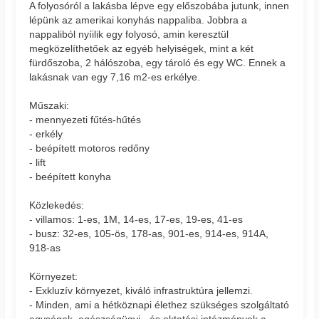
A folyosóról a lakásba lépve egy előszobába jutunk, innen
lépünk az amerikai konyhás nappaliba. Jobbra a
nappaliból nyíilik egy folyosó, amin keresztül
megközelíthetőek az egyéb helyiségek, mint a két
fürdőszoba, 2 hálószoba, egy tároló és egy WC. Ennek a
lakásnak van egy 7,16 m2-es erkélye.
Műszaki:
- mennyezeti fűtés-hűtés
- erkély
- beépített motoros redőny
- lift
- beépített konyha
Közlekedés:
- villamos: 1-es, 1M, 14-es, 17-es, 19-es, 41-es
- busz: 32-es, 105-ös, 178-as, 901-es, 914-es, 914A,
918-as
Környezet:
- Exkluzív környezet, kiváló infrastruktúra jellemzi.
- Minden, ami a hétköznapi élethez szükséges szolgáltató