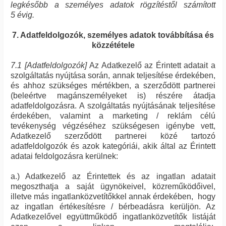
legkésőbb a személyes adatok rögzítéstől számított
5 évig.
7. Adatfeldolgozók, személyes adatok továbbítása és
közzététele
7.1 [Adatfeldolgozók]
Az Adatkezelő az Érintett adatait a
szolgáltatás nyújtása során, annak teljesítése érdekében,
és ahhoz szükséges mértékben, a szerződött partnerei
(beleértve magánszemélyeket is) részére átadja
adatfeldolgozásra. A szolgáltatás nyújtásának teljesítése
érdekében, valamint a marketing / reklám célú
tevékenység végzéséhez szükségesen igénybe vett,
Adatkezelő szerződött partnerei közé tartozó
adatfeldolgozók és azok kategóriái, akik által az Érintett
adatai feldolgozásra kerülnek:
a.) Adatkezelő az Érintettek és az ingatlan adatait
megoszthatja a saját ügynökeivel, közreműködőivel,
illetve más ingatlanközvetítőkkel annak érdekében, hogy
az ingatlan értékesítésre / bérbeadásra kerüljön. Az
Adatkezelővel együttműködő ingatlanközvetítők listáját