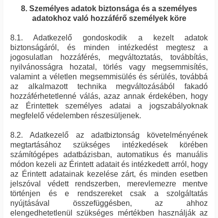
8. Személyes adatok biztonsága és a személyes
adatokhoz való hozzáférő személyek köre
8.1. Adatkezelő gondoskodik a kezelt adatok
biztonságáról, és minden intézkedést megtesz a
jogosulatlan hozzáférés, megváltoztatás, továbbítás,
nyilvánosságra hozatal, törlés vagy megsemmisítés,
valamint a véletlen megsemmisülés és sérülés, továbbá
az alkalmazott technika megváltozásából fakadó
hozzáférhetetlenné válás, azaz annak érdekében, hogy
az Érintettek személyes adatai a jogszabályoknak
megfelelő védelemben részesüljenek.
8.2. Adatkezelő az adatbiztonság követelményének
megtartásához szükséges intézkedések körében
számítógépes adatbázisban, automatikus és manuális
módon kezeli az Érintett adatait és intézkedett arról, hogy
az Érintett adatainak kezelése zárt, és minden esetben
jelszóval védett rendszerben, merevlemezre mentve
történjen és e rendszereket csak a szolgáltatás
nyújtásával összefüggésben, az ahhoz
elengedhetetlenül szükséges mértékben használják az