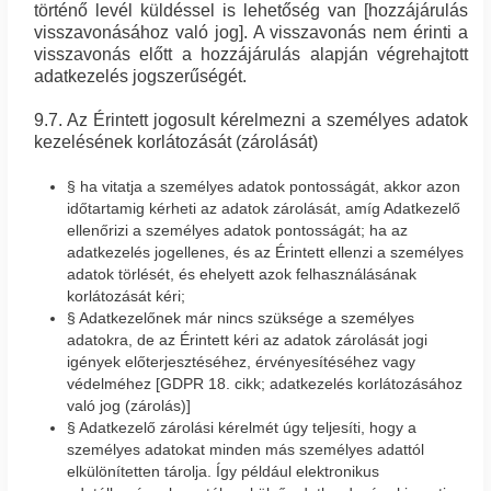
történő levél küldéssel is lehetőség van [hozzájárulás
visszavonásához való jog]. A visszavonás nem érinti a
visszavonás előtt a hozzájárulás alapján végrehajtott
adatkezelés jogszerűségét.
9.7. Az Érintett jogosult kérelmezni a személyes adatok
kezelésének korlátozását (zárolását)
§ ha vitatja a személyes adatok pontosságát, akkor azon
időtartamig kérheti az adatok zárolását, amíg Adatkezelő
ellenőrizi a személyes adatok pontosságát; ha az
adatkezelés jogellenes, és az Érintett ellenzi a személyes
adatok törlését, és ehelyett azok felhasználásának
korlátozását kéri;
§ Adatkezelőnek már nincs szüksége a személyes
adatokra, de az Érintett kéri az adatok zárolását jogi
igények előterjesztéséhez, érvényesítéséhez vagy
védelméhez [GDPR 18. cikk; adatkezelés korlátozásához
való jog (zárolás)]
§ Adatkezelő zárolási kérelmét úgy teljesíti, hogy a
személyes adatokat minden más személyes adattól
elkülönítetten tárolja. Így például elektronikus