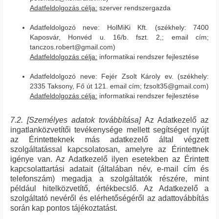
Adatfeldolgozás célja:
szerver rendszergazda
Adatfeldolgozó neve: HolMiKi Kft. (székhely: 7400
Kaposvár, Honvéd u. 16/b. fszt. 2,; email cím;
tanczos.robert@gmail.com)
Adatfeldolgozás célja:
informatikai rendszer fejlesztése
Adatfeldolgozó neve: Fejér Zsolt Károly ev. (székhely:
2335 Taksony, Fő út 121. email cím; fzsolt35@gmail.com)
Adatfeldolgozás célja:
informatikai rendszer fejlesztése
7.2. [Személyes adatok továbbítása]
Az Adatkezelő az
ingatlanközvetítői tevékenysége mellett segítséget nyújt
az Érintetteknek más adatkezelő által végzett
szolgáltatással kapcsolatosan, amelyre az Érintettnek
igénye van. Az Adatkezelő ilyen esetekben az Érintett
kapcsolattartási adatait (általában név, e-mail cím és
telefonszám) megadja a szolgáltatók részére, mint
például hitelközvetítő, értékbecslő. Az Adatkezelő a
szolgáltató nevéről és elérhetőségéről az adattovábbítás
során kap pontos tájékoztatást.