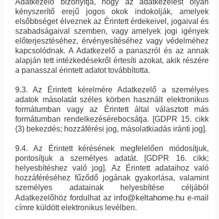
Adatkezelő bizonyítja, hogy az adatkezelést olyan
kényszerítő erejű jogos okok indokolják, amelyek
elsőbbséget élveznek az Érintett érdekeivel, jogaival és
szabadságaival szemben, vagy amelyek jogi igények
előterjesztéséhez, érvényesítéséhez vagy védelméhez
kapcsolódnak. A Adatkezelő a panaszról és az annak
alapján tett intézkedésekről értesíti azokat, akik részére
a panasszal érintett adatot továbbította.
9.3. Az Érintett kérelmére Adatkezelő a személyes
adatok másolatát széles körben használt elektronikus
formátumban vagy az Érintett által választott más
formátumban rendelkezésérebocsátja. [GDPR 15. cikk
(3) bekezdés; hozzáférési jog, másolatkiadás iránti jog].
9.4. Az Érintett kérésének megfelelően módosítjuk,
pontosítjuk a személyes adatát. [GDPR 16. cikk;
helyesbítéshez való jog]. Az Érintett adataihoz való
hozzáféréséhez fűződő jogának gyakorlása, valamint
személyes adatainak helyesbítése céljából
info@keltahome.hu
Adatkezelőhöz fordulhat az
e-mail
címre küldött elektronikus levélben.