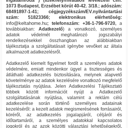
Ingatlaniroda
) (székhely/hivatalos levelezési cím:
1073
Budapest
,
Erzsébet körút 40-42. 3/18.
; adószám:
68491897-1-41
; cégjegyzékszám/EV.nyilvántartási
szám:
51823366
; elektronikus elérhetőség:
info@keltahome.hu
; telefonszám:
+36-1-796-9720
,
a
továbbiakban:
Adatkezelő
) a vonatkozó, személyes
adatok védelmét meghatározó jogszabályi
rendelkezésekkel összhangban az alábbiakban
tájékoztatja a szolgáltatásait igénybe vevőket az általa
alkalmazott adatkezelésről.
Adatkezelő kiemelt figyelmet fordít a személyes adatok
védelmére, emiatt mindenkor ügyel a tisztességes és
átlátható adatkezelés biztosítására, melynek alapvető
követelménye az adatok kezelésére vonatkozó megfelelő
tájékoztatás nyújtása. Jelen Adatkezelési Tájékoztató
többek között információt nyújt a Adatkezelő
szolgáltatásának nyújtása, valamint a reklám célú
adatkezelése során történő személyes adatainak
kezeléséről: a kezelt adatok megismerésének forrásairól,
köréről, az adatkezelés jogalapjáról, céljáról és
időtartamáról, a személyes adatokkal kapcsolatos
jogokról és az azok közötti választási lehetőségekről,