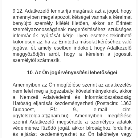
9.12. Adatkezelő fenntartja magának azt a jogot, hogy
amennyiben megalapozott kétségei vannak a kérelmet
benyújtó személy kilétét illetően, akkor az Érintett
személyazonosságának megerősítéséhez szükséges
információk nyújtását kérje. Ilyen esetnek tekinthető
különösen az, ha az Érintett a másolat kéréséhez való
jogával él, amely esetben indokolt, hogy Adatkezelő
meggyőződjön arról, hogy a kérelem a jogosult
személytől származik.
10. Az Ön jogérvényesítési lehetőségei
Amennyiben az Ön megítélése szerint az adatkezelés
nem felel meg a jogszabályi követelményeknek, akkor
a Nemzeti Adatvédelmi és Információszabadság
Hatóság eljárását kezdeményezheti (Postacím: 1363
Budapest, Pf.: 9., e-mail cím:
ugyfelszolgalat@naih.hu). Amennyiben megítélése
szerint Adatkezelő megsértette a személyes adatok
védelméhez fűződő jogát, akkor bírósághoz fordulhat
és eljárást kezdeményezhet az Ön lakóhelye vagy