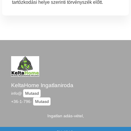
tartózkodási helye szerinti törvényszék előtt.
KeltaHome Ingatlaniroda
info@
Mutasd
+36-1-796-
Mutasd
Ingatlan adás-vétel,