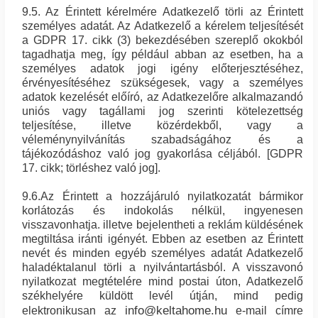
9.5. Az Érintett kérelmére Adatkezelő törli az Érintett
személyes adatát. Az Adatkezelő a kérelem teljesítését
a GDPR 17. cikk (3) bekezdésében szereplő okokból
tagadhatja meg, így például abban az esetben, ha a
személyes adatok jogi igény előterjesztéséhez,
érvényesítéséhez szükségesek, vagy a személyes
adatok kezelését előíró, az Adatkezelőre alkalmazandó
uniós vagy tagállami jog szerinti kötelezettség
teljesítése, illetve közérdekből, vagy a
véleménynyilvánítás szabadságához és a
tájékozódáshoz való jog gyakorlása céljából. [GDPR
17. cikk; törléshez való jog].
9.6.Az Érintett a hozzájáruló nyilatkozatát bármikor
korlátozás és indokolás nélkül, ingyenesen
visszavonhatja. illetve bejelentheti a reklám küldésének
megtiltása iránti igényét. Ebben az esetben az Érintett
nevét és minden egyéb személyes adatát Adatkezelő
haladéktalanul törli a nyilvántartásból. A visszavonó
nyilatkozat megtételére mind postai úton, Adatkezelő
székhelyére küldött levél útján, mind pedig
info@keltahome.hu
elektronikusan az
e-mail címre