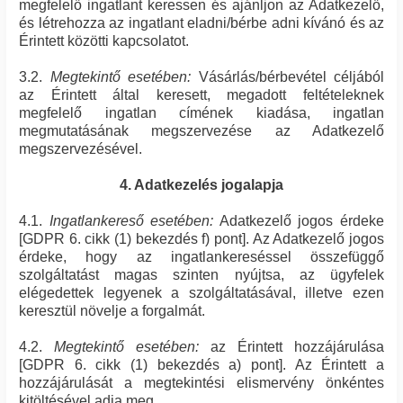
megfelelő ingatlant keressen és ajánljon az Adatkezelő,
és létrehozza az ingatlant eladni/bérbe adni kívánó és az
Érintett közötti kapcsolatot.
3.2.
Megtekintő esetében:
Vásárlás/bérbevétel céljából
az Érintett által keresett, megadott feltételeknek
megfelelő ingatlan címének kiadása, ingatlan
megmutatásának megszervezése az Adatkezelő
megszervezésével.
4. Adatkezelés jogalapja
4.1.
Ingatlankereső esetében:
Adatkezelő jogos érdeke
[GDPR 6. cikk (1) bekezdés f) pont]. Az Adatkezelő jogos
érdeke, hogy az ingatlankereséssel összefüggő
szolgáltatást magas szinten nyújtsa, az ügyfelek
elégedettek legyenek a szolgáltatásával, illetve ezen
keresztül növelje a forgalmát.
4.2.
Megtekintő esetében:
az Érintett hozzájárulása
[GDPR 6. cikk (1) bekezdés a) pont]. Az Érintett a
hozzájárulását a megtekintési elismervény önkéntes
kitöltésével adja meg.