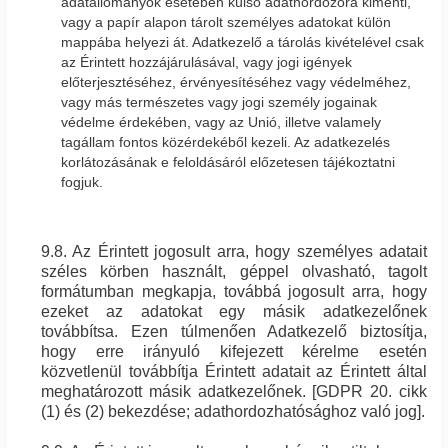
adatállományok esetében külső adathordozóra kimenti,
vagy a papír alapon tárolt személyes adatokat külön
mappába helyezi át. Adatkezelő a tárolás kivételével csak
az Érintett hozzájárulásával, vagy jogi igények
előterjesztéséhez, érvényesítéséhez vagy védelméhez,
vagy más természetes vagy jogi személy jogainak
védelme érdekében, vagy az Unió, illetve valamely
tagállam fontos közérdekéből kezeli. Az adatkezelés
korlátozásának e feloldásáról előzetesen tájékoztatni
fogjuk.
9.8. Az Érintett jogosult arra, hogy személyes adatait
széles körben használt, géppel olvasható, tagolt
formátumban megkapja, továbbá jogosult arra, hogy
ezeket az adatokat egy másik adatkezelőnek
továbbítsa. Ezen túlmenően Adatkezelő biztosítja,
hogy erre irányuló kifejezett kérelme esetén
közvetlenül továbbítja Érintett adatait az Érintett által
meghatározott másik adatkezelőnek. [GDPR 20. cikk
(1) és (2) bekezdése; adathordozhatósághoz való jog].