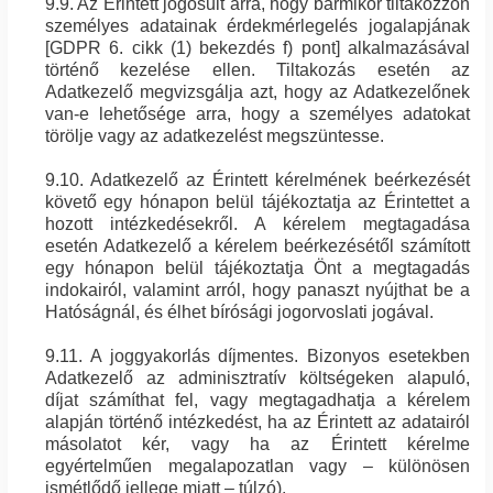
9.9. Az Érintett jogosult arra, hogy bármikor tiltakozzon
személyes adatainak érdekmérlegelés jogalapjának
[GDPR 6. cikk (1) bekezdés f) pont] alkalmazásával
történő kezelése ellen. Tiltakozás esetén az
Adatkezelő megvizsgálja azt, hogy az Adatkezelőnek
van-e lehetősége arra, hogy a személyes adatokat
törölje vagy az adatkezelést megszüntesse.
9.10. Adatkezelő az Érintett kérelmének beérkezését
követő egy hónapon belül tájékoztatja az Érintettet a
hozott intézkedésekről. A kérelem megtagadása
esetén Adatkezelő a kérelem beérkezésétől számított
egy hónapon belül tájékoztatja Önt a megtagadás
indokairól, valamint arról, hogy panaszt nyújthat be a
Hatóságnál, és élhet bírósági jogorvoslati jogával.
9.11. A joggyakorlás díjmentes. Bizonyos esetekben
Adatkezelő az adminisztratív költségeken alapuló,
díjat számíthat fel, vagy megtagadhatja a kérelem
alapján történő intézkedést, ha az Érintett az adatairól
másolatot kér, vagy ha az Érintett kérelme
egyértelműen megalapozatlan vagy – különösen
ismétlődő jellege miatt – túlzó).