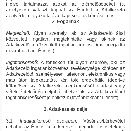
illetve tartalmazza azokat az elérhetőségeket is,
amelyeken választ kaphat az Érintett a Adatkezelő
adatvédelmi gyakorlatával kapcsolatos kérdéseire is.
2. Fogalmak
Megtekintő:
Olyan személy, aki az Adatkezelő által
közvetített ingatlant megtekintette vagy akinek az
Adatkezelő a közvetített ingatlan pontos címét megadta
(továbbiakban: Érintett).
Ingatlankereső:
A fentieken túl olyan személy, aki az
Adatkezelő ingatlanközvetítési tevékenysége körében az
Adatkezelőtől személyesen, telefonon, elektronikus vagy
más úton tájékoztatást kér, tőle érdeklődik, ideértve
különösen az Adatkezelő megkeresését eladási vagy
vételi érdeklődés céljából, illetve aki az Adatkezelőnél
ingatlankeresőként jelentkezik (továbbiakban: Érintett).
3. Adatkezelés célja
3.1.
Ingatlankereső esetében:
Vásárlás/bérbevétel
céljából az Érintett által keresett, megadott feltételeknek