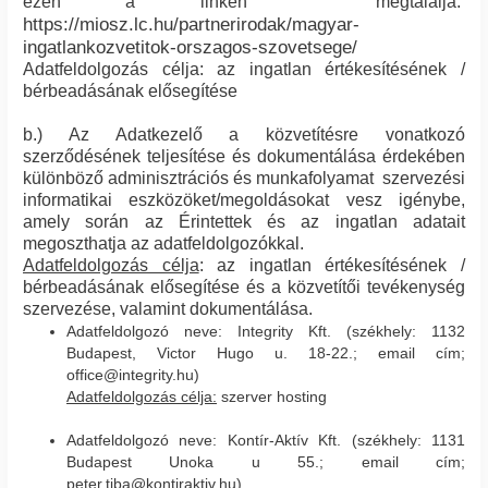
ezen a linken megtalálja:
https://miosz.lc.hu/partnerirodak/magyar-
ingatlankozvetitok-orszagos-szovetsege/
Adatfeldolgozás célja: az ingatlan értékesítésének /
bérbeadásának elősegítése
b.) Az Adatkezelő a közvetítésre vonatkozó
szerződésének teljesítése és dokumentálása érdekében
különböző adminisztrációs és munkafolyamat szervezési
informatikai eszközöket/megoldásokat vesz igénybe,
amely során az Érintettek és az ingatlan adatait
megoszthatja az adatfeldolgozókkal.
Adatfeldolgozás célja
: az ingatlan értékesítésének /
bérbeadásának elősegítése és a közvetítői tevékenység
szervezése, valamint dokumentálása.
Adatfeldolgozó neve: Integrity Kft. (székhely: 1132
Budapest, Victor Hugo u. 18-22.; email cím;
office@integrity.hu)
Adatfeldolgozás célja:
szerver hosting
Adatfeldolgozó neve: Kontír-Aktív Kft. (székhely: 1131
Budapest Unoka u 55.; email cím;
peter.tiba@kontiraktiv.hu)