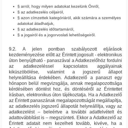
§ arról, hogy milyen adatokat kezelünk Önről,
§ az adatkezelés céljairól,
§ azon címzettek kategóriáról, akik számára a személyes
adatokat átadhatjuk,
§ az adatkezelés időtartamáról,
§ a jogairól és a jogorvoslati lehetőségeiről.
9.2. A jelen pontban szabályozott eljárások
kezdeményezése előtt az Érintett jogosult - elektronikus
úton benyújtható - panaszával a Adatkezelőhöz fordulni
az adatkezeléssel kapcsolatos aggályainak
kiküszöbölése, valamint a jogszerű állapot
helyreállítása érdekében. Adatkezelő a panaszt egy
hónapon belül megvizsgálja, annak megalapozottsága
kérdésében döntést hoz, és döntéséről az Érintettet
írásban, elektronikus úton tájékoztatja. Ha a Adatkezelő
az Érintett panaszának megalapozottságát megállapítja,
az adatkezelés jogszerű állapotát helyreállítja, vagy az
adatkezelést – beleértve a további adatfelvételt és
adattovábbítást is – megszünteti. Ekkor a Adatkezelő az
Érintett adatait nem kezelheti tovább, kivéve, ha a