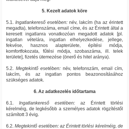
5. Kezelt adatok köre
5.1.
Ingatlankereső esetében:
név, lakcím (ha az érintett
megadta), telefonszáma, email címe, és az Érintett által a
keresett ingatlanra vonatkozóan megadott adatok [pl.
ingatlan vételára, ingatlan elhelyezkedése, jellege,
fekvése, hasznos alapterülete, építési módja,
komfortfokozata, fűtési módja, szobaszáma, ill. telek
területe], fizetés ütemezése (önerő és hitel aránya).
5.2.
Megtekintő esetében:
név, telefonszám, email cím,
lakcím, és az ingatlan pontos beazonosításához
szükséges adatok.
6. Az adatkezelés időtartama
6.1.
Ingatlankereső esetében:
az Érintett törlési
kérelméig, de legkésőbb a személyes adatok rögzítéstől
számított 3 évig.
6.2.
Megtekintő esetében: az Érintett törlési kérelméig, de