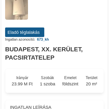
Eladó téglalakás
Ingatlan azonosító:
673_kh
BUDAPEST, XX. KERÜLET,
PACSIRTATELEP
Irányár
Szobák
Emelet
Terület
23.99 M Ft
1 szoba
földszint
20 m²
INGATLAN LEÍRÁSA