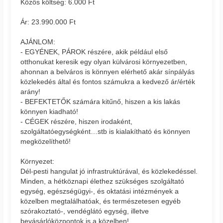
Közös költség: 6.000 Ft
Ár: 23.990.000 Ft
AJÁNLOM:
- EGYÉNEK, PÁROK részére, akik például első
otthonukat keresik egy olyan külvárosi környezetben,
ahonnan a belváros is könnyen elérhető akár sínpályás
közlekedés által és fontos számukra a kedvező ár/érték
arány!
- BEFEKTETŐK számára kitűnő, hiszen a kis lakás
könnyen kiadható!
- CÉGEK részére, hiszen irodaként,
szolgáltatóegységként…stb is kialakítható és könnyen
megközelíthető!
Környezet:
Dél-pesti hangulat jó infrastruktúrával, és közlekedéssel.
Minden, a hétköznapi élethez szükséges szolgáltató
egység, egészségügyi-, és oktatási intézmények a
közelben megtalálhatóak, és természetesen egyéb
szórakoztató-, vendéglátó egység, illetve
bevásárlóközpontok is a közelben!