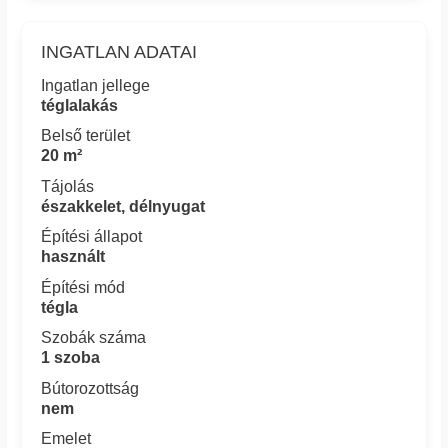
INGATLAN ADATAI
Ingatlan jellege
téglalakás
Belső terület
20 m²
Tájolás
északkelet, délnyugat
Építési állapot
használt
Építési mód
tégla
Szobák száma
1 szoba
Bútorozottság
nem
Emelet