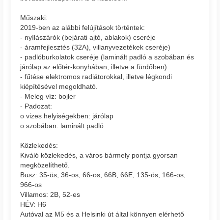
Műszaki:
2019-ben az alábbi felújítások történtek:
- nyílászárók (bejárati ajtó, ablakok) cseréje
- áramfejlesztés (32A), villanyvezetékek cseréje)
- padlóburkolatok cseréje (laminált padló a szobában és
járólap az előtér-konyhában, illetve a fürdőben)
- fűtése elektromos radiátorokkal, illetve légkondi
kiépítésével megoldható.
- Meleg víz: bojler
- Padozat:
o vizes helyiségekben: járólap
o szobában: laminált padló
Közlekedés:
Kiváló közlekedés, a város bármely pontja gyorsan
megközelíthető.
Busz: 35-ös, 36-os, 66-os, 66B, 66E, 135-ös, 166-os,
966-os
Villamos: 2B, 52-es
HÉV: H6
Autóval az M5 és a Helsinki út által könnyen elérhető