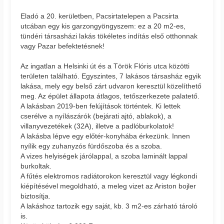
Eladó a 20. kerületben, Pacsirtatelepen a Pacsirta
utcában egy kis garzongyöngyszem: ez a 20 m2-es,
tündéri társasházi lakás tökéletes indítás első otthonnak
vagy Pazar befektetésnek!
Az ingatlan a Helsinki út és a Török Flóris utca közötti
területen található. Egyszintes, 7 lakásos társasház egyik
lakása, mely egy belső zárt udvaron keresztül közelíthető
meg. Az épület állapota átlagos, tetőszerkezete palatető.
A lakásban 2019-ben felújítások történtek. Ki lettek
cserélve a nyílászárók (bejárati ajtó, ablakok), a
villanyvezetékek (32A), illetve a padlóburkolatok!
A lakásba lépve egy előtér-konyhába érkezünk. Innen
nyílik egy zuhanyzós fürdőszoba és a szoba.
A vizes helyiségek járólappal, a szoba laminált lappal
burkoltak.
A fűtés elektromos radiátorokon keresztül vagy légkondi
kiépítésével megoldható, a meleg vizet az Ariston bojler
biztosítja.
A lakáshoz tartozik egy saját, kb. 3 m2-es zárható tároló
is.