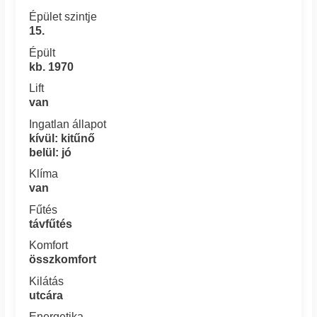
Épület szintje
15.
Épült
kb. 1970
Lift
van
Ingatlan állapot
kívül: kitűnő
belül: jó
Klíma
van
Fűtés
távfűtés
Komfort
összkomfort
Kilátás
utcára
Energetika