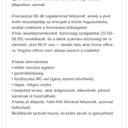
állapotban vannak.
A társasház 80 db napelemmel felszerelt, amely a jövő
évtől visszatáplálja az energiát a közös fogyasztásba,
ezáltal csökkenti a fenntartási költségeket.
A ház akadálymentesített, biztonsági szolgálattal (22:00–
06:00) rendelkezik, és a lakók számára közösségi tér is
elérhető, ahol Wi-Fi van — ideális hely akár home office-
ra, hogyha otthon nem akarja zavarni a családot.
A lakás elrendezése
• előtér–konyha egyben
• gardróbhelyiség
• fürdőszoba WC-vel (igény szerint bővíthető)
• tágas, világos szoba
• beépített terasz, akár dolgozónak, étkezőnek, pihenő
saroknak is használható.
A lakás jó állapotú, hűtő-fűtő klímával felszerelt, azonnal
költözhető.
Biciklitároló tartozik hozzá, és külön tároló is igényelhető.