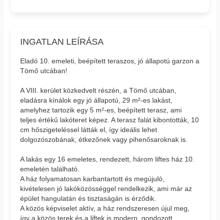
INGATLAN LEÍRÁSA
Eladó 10. emeleti, beépített teraszos, jó állapotú garzon a
Tömő utcában!
A VIII. kerület közkedvelt részén, a Tömő utcában,
eladásra kínálok egy jó állapotú, 29 m²-es lakást,
amelyhez tartozik egy 5 m²-es, beépített terasz, ami
teljes értékű lakóteret képez. A terasz falát kibontották, 10
cm hőszigeteléssel látták el, így ideális lehet
dolgozószobának, étkezőnek vagy pihenősaroknak is.
A lakás egy 16 emeletes, rendezett, három liftes ház 10.
emeletén található.
A ház folyamatosan karbantartott és megújuló,
kivételesen jó lakóközösséggel rendelkezik, ami már az
épület hangulatán és tisztaságán is érződik.
A közös képviselet aktív, a ház rendszeresen újul meg,
így a közös terek és a liftek is modern, gondozott