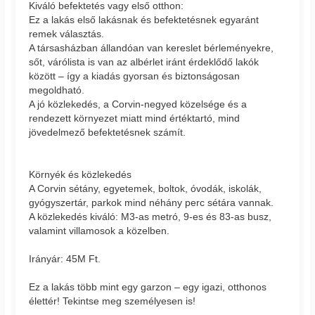
Kiváló befektetés vagy első otthon:
Ez a lakás első lakásnak és befektetésnek egyaránt
remek választás.
A társasházban állandóan van kereslet bérleményekre,
sőt, várólista is van az albérlet iránt érdeklődő lakók
között – így a kiadás gyorsan és biztonságosan
megoldható.
A jó közlekedés, a Corvin-negyed közelsége és a
rendezett környezet miatt mind értéktartó, mind
jövedelmező befektetésnek számít.
Környék és közlekedés
A Corvin sétány, egyetemek, boltok, óvodák, iskolák,
gyógyszertár, parkok mind néhány perc sétára vannak.
A közlekedés kiváló: M3-as metró, 9-es és 83-as busz,
valamint villamosok a közelben.
Irányár: 45M Ft.
Ez a lakás több mint egy garzon – egy igazi, otthonos
élettér! Tekintse meg személyesen is!