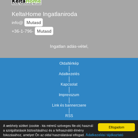
KeltaHome Ingatlaniroda
info@
Mutasd
+36-1-796-
Mutasd
Ingatlan adás-vétel,
Oldaltérkép
Adatkezelés
Kapcsolat
Impresszum
Link és bannercsere
RSS
A webhely sütiket (cookie - kis méretű szöveges file-ok) használ
Elfogadom
Vár-Köz Kft. - Ingatlan nyilvántartó, ügyviteli és
a szolgáltatások biztosításához és a felhasználói élmény
Copyright © 2021.
Adatkezelési tájékoztató
fokozásához, amelyet Ön az oldal használatával elfogad.
adminisztrációs szoftver