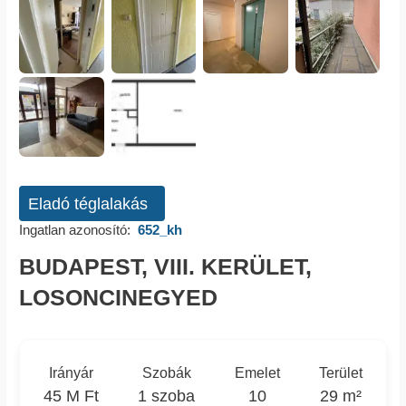
Eladó téglalakás
Ingatlan azonosító:
652_kh
BUDAPEST, VIII. KERÜLET,
LOSONCINEGYED
Irányár
Szobák
Emelet
Terület
45 M Ft
1 szoba
10
29 m²