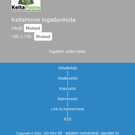
KeltaHome Ingatlaniroda
info@
Mutasd
+36-1-796-
Mutasd
Ingatlan adás-vétel,
Oldaltérkép
Adatkezelés
Kapcsolat
Impresszum
Link és bannercsere
RSS
Vár-Köz Kft. - Ingatlan nyilvántartó, ügyviteli és
Copyright © 2021.